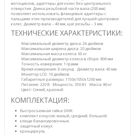
мотоциклов, адаптеры для колес без центрального
отверстия. Длина резьбовой части вала (200 мм)
позволяет использовать фланцевые адаптеры с
пальцами этих производителей для лучшей центровки
колес. Диаметр вала – 40 мм, шаг резьбы – 3 мм.
ТЕХНИЧЕСКИЕ ХАРАКТЕРИСТИКИ:
Максимальный диаметр диска:
26 дюймов
Максимальная ширина диска:
20 дюймов
Максимальная масса колеса:
65 кг
Максимальный диаметр колеса в сборе:
800 мм
Точность измерения:
1 грамм
Время измерения:
6 секунд
Диаметр вала:
40 мм
Монитор
LCD:
19 дюймов
Габаритные размеры:
1150x1050x1200 мм
Питание:
220 В
Мощность:
350 Вт
Масса: 80
кг
Цвет:
Синий, красный
КОМПЛЕКТАЦИЯ:
быстросъемная гайка SIVIK.
комплект конусов: малый, средний, большой.
клещи балансировочные.
защитный кожух.
кронциркуль