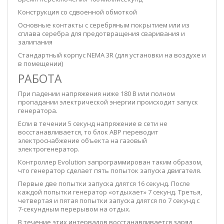
Конструкция со сдвоенной обмоткой
Основные контакты с серебряным покрытием или из
сплава серебра для предотвращения сваривания и
залипания
Стандартный корпус NEMA 3R (для установки на воздухе и
в помещении)
РАБОТА
При падении напряжения ниже 180 В или полном
пропадании электрической энергии происходит запуск
генератора.
Если в течении 5 секунд напряжение в сети не
восстанавливается, то блок АВР переводит
электроснабжение объекта на газовый
электрогенератор.
Контроллер Evolution запрограммирован таким образом,
что генератор сделает пять попыток запуска двигателя.
Первые две попытки запуска длятся 16 секунд. После
каждой попытки генератор «отдыхает» 7 секунд. Третья,
четвертая и пятая попытки запуска длятся по 7 секунд с
7-секундным перерывом на отдых.
В течение этих интервалов восстанавливается заряд