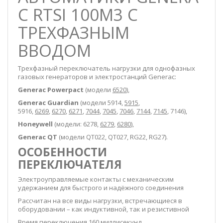
C RTSI 100M3 С
ТРЕХФАЗНЫМ
ВВОДОМ
Трехфазный переключатель нагрузки для однофазных
газовых генераторов и электростанций Generac:
Generac Powerpact
(модели
6520
),
Generac Guardian
(модели 5914,
5915
,
5916,
6269
,
6270
,
6271
,
7044
,
7045
,
7046
,
7144
,
7145
, 7146),
Honeywell
(модели: 6278,
6279
,
6280
),
Generac QT
(модели QT022, QT027, RG22, RG27).
ОСОБЕННОСТИ
ПЕРЕКЛЮЧАТЕЛЯ
Электроуправляемые контакты с механическим
удержанием для быстрого
и надёжного соединения
Рассчитан на все виды нагрузки, встречающиеся в
оборудовании – как индуктивной, так и резистивной
Время переключения 160 миллисекунд