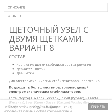
ОПИСАНИЕ
ОТЗЫВЫ
ЩЕТОЧНЫЙ УЗЕЛ С
ДВУМЯ ЩЕТКАМИ.
ВАРИАНТ 8
СОСТАВ:
Крепление щетки стабилизатора напряжения
Держатель щетки
Две щетки
Для электромеханических стабилизаторов напряжения.
Подходит к большинству сервоприводных /
электромеханических стабилизаторов:
Forte (Форте), Luxeon (Люксеон), Rucelf (Руселф), Resanta
(Ресанта), Sven (Cвен ), Sassin (Сассин), Wusley (Висли),
Энергия, Solby (Солби), Райдер.
Веб-сайт https://energy-ek.ru (далее – сайт)
ПРИНЯТЬ
использует файлы Cookies (технические и