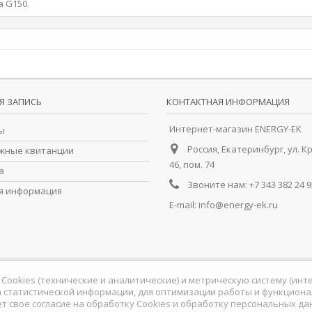
а G150.
Я ЗАПИСЬ
КОНТАКТНАЯ ИНФОРМАЦИЯ
Интернет-магазин ENERGY-EK
ы
Россия, Екатеринбург, ул. К
жные квитанции
46, пом. 74
а
Звоните нам:
+7 343 382 24 9
я информация
E-mail:
info@energy-ek.ru
йлы Cookies (технические и аналитические) и метрическую систему (ин
 статистической информации, для оптимизации работы и функционал
ет свое согласие на обработку Сookies и обработку персональных д