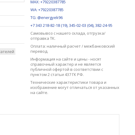
MAX:
+79220387785
WA: +79220387785
TG: @energyek96
+7 343 218-82-18 (19), 345-02-03 (04), 382-24-95
Самовывоз с нашего
склада
, отгрузка/
отправка ТК.
Оплата: наличный расчет / межбанковский
перевод.
гателей
Информация на сайте и цены - носят
справочный характер и не является
публичной офертой в соответствии с
пунктом 2 статьи 437 ГК РФ.
Технические характеристики товара и
изображение могут отличаться от указанных
на сайте.