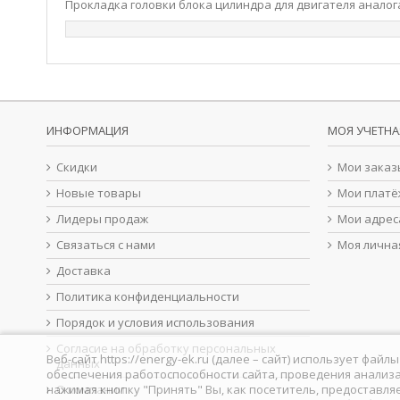
Прокладка головки блока цилиндра для двигателя аналог
ИНФОРМАЦИЯ
МОЯ УЧЕТНА
Скидки
Мои заказ
Новые товары
Мои платё
Лидеры продаж
Мои адрес
Связаться с нами
Моя лична
Доставка
Политика конфиденциальности
Порядок и условия использования
Согласие на обработку персональных
Веб-сайт https://energy-ek.ru (далее – сайт) использует фа
данных
обеспечения работоспособности сайта, проведения анализа
нажимая кнопку "Принять" Вы, как посетитель, предоставля
О компании