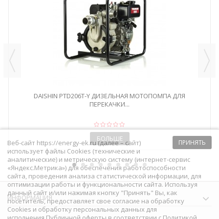
DAISHIN PTD206T-Y ДИЗЕЛЬНАЯ МОТОПОМПА ДЛЯ
ПЕРЕКАЧКИ...
БОЛЬШЕ
Веб-сайт https://energy-ek.ru (далее – сайт)
ПРИНЯТЬ
использует файлы Cookies (технические и
аналитические) и метрическую систему (интернет-сервис
«Яндекс.Метрика») для обеспечения работоспособности
сайта, проведения анализа статистической информации, для
оптимизации работы и функциональности сайта. Используя
данный сайт и/или нажимая кнопку "Принять" Вы, как
ИНФОРМАЦИЯ
посетитель, предоставляет свое согласие на обработку
Сookies и обработку персональных данных для
исполнения
Публичной оферты
в соответствии с
Политикой