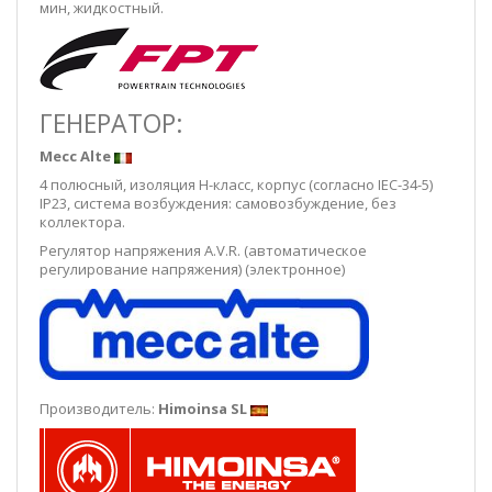
мин, жидкостный.
ГЕНЕРАТОР:
Mecc Alte
4 полюсный, изоляция H-класс, корпус (согласно IEC-34-5)
IP23, система возбуждения: самовозбуждение, без
коллектора.
Регулятор напряжения A.V.R. (автоматическое
регулирование напряжения) (электронное)
Производитель:
Himoinsa SL