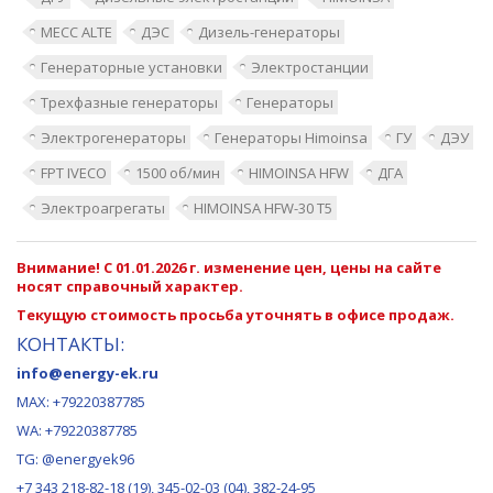
MECC ALTE
ДЭС
Дизель-генераторы
Генераторные установки
Электростанции
Трехфазные генераторы
Генераторы
Электрогенераторы
Генераторы Himoinsa
ГУ
ДЭУ
FPT IVECO
1500 об/мин
HIMOINSA HFW
ДГА
Электроагрегаты
HIMOINSA HFW-30 T5
Внимание! С 01.01.2026 г. изменение цен, цены на сайте
носят справочный характер.
Текущую стоимость просьба уточнять в офисе продаж.
КОНТАКТЫ:
info@energy-ek.ru
MAX:
+79220387785
WA: +79220387785
TG: @energyek96
+7 343 218-82-18 (19), 345-02-03 (04), 382-24-95