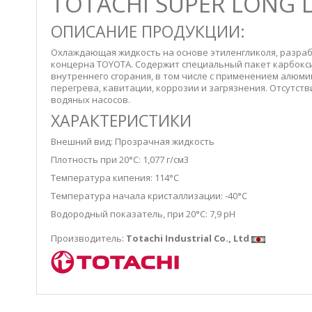
TOTACHI SUPER LONG L
ОПИСАНИЕ ПРОДУКЦИИ:
Охлаждающая жидкость на основе этиленгликоля, разраб
концерна TOYOTA. Содержит специальный пакет карбокс
внутреннего сгорания, в том числе с применением алюм
перегрева, кавитации, коррозии и загрязнения. Отсутст
водяных насосов.
ХАРАКТЕРИСТИКИ
Внешний вид: Прозрачная жидкость
Плотность при 20°С: 1,077 г/см3
Температура кипения: 114°С
Температура начала кристаллизации: -40°С
Водородный показатель, при 20°С: 7,9 pH
Производитель:
Totachi Industrial Co., Ltd