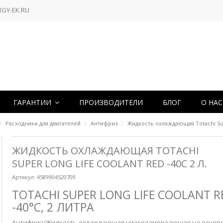
RGY-EK.RU
ГАРАНТИИ
ПРОИЗВОДИТЕЛИ
БЛОГ
О НА
Расходники для двигателей
Антифриз
Жидкость охлаждающая Totachi Supe
ЖИДКОСТЬ ОХЛАЖДАЮЩАЯ TOTACHI
SUPER LONG LIFE COOLANT RED -40C 2 Л.
Артикул:
4589904520709
TOTACHI SUPER LONG LIFE COOLANT R
-40°С, 2 ЛИТРА
Антифриз/
Жидкость охлаждающая низкозамерзающая
на основ