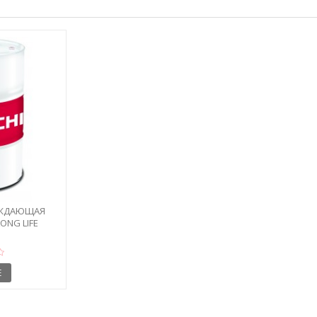
АЖДАЮЩАЯ
ONG LIFE
D...
Е