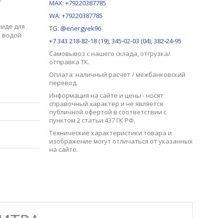
MAX:
+79220387785
WA: +79220387785
виде для
TG: @energyek96
е водой
+7 343 218-82-18 (19), 345-02-03 (04), 382-24-95
Самовывоз с нашего
склада
, отгрузка/
отправка ТК.
Оплата: наличный расчет / межбанковский
перевод.
Информация на сайте и цены - носят
справочный характер и не является
публичной офертой в соответствии с
пунктом 2 статьи 437 ГК РФ.
Технические характеристики товара и
изображение могут отличаться от указанных
на сайте.