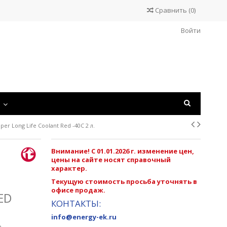
Сравнить
(
0
)
Войти
С
r Long Life Coolant Red -40C 2 л.
Внимание! С 01.01.2026 г. изменение цен,
цены на сайте носят справочный
характер.
Текущую стоимость просьба уточнять в
офисе продаж.
ED
КОНТАКТЫ:
info@energy-ek.ru
е