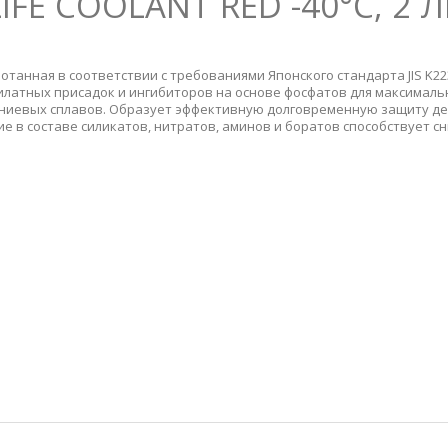
IFE COOLANT RED -40°С, 2 
отанная в соответствии с требованиями Японского стандарта JIS K2
илатных присадок и ингибиторов на основе фосфатов для максимал
иниевых сплавов. Образует эффективную долговременную защиту де
вие в составе силикатов, нитратов, аминов и боратов способствует