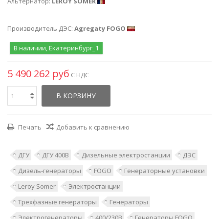
Альтернатор:
LEROY SOMER
Производитель ДЭС:
Agregaty FOGO
В наличии, Екатеринбург_1
5 490 262 руб
С НДС
В КОРЗИНУ
Печать
Добавить к сравнению
ДГУ
ДГУ 400В
Дизельные электростанции
ДЭС
Дизель-генераторы
FOGO
Генераторные установки
Leroy Somer
Электростанции
Трехфазные генераторы
Генераторы
Электрогенераторы
400/230В
Генераторы FOGO