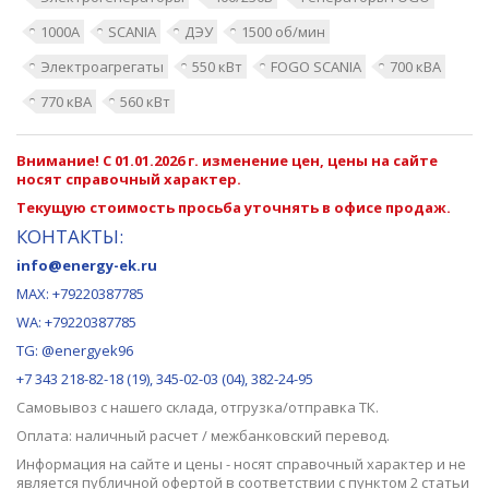
1000А
SCANIA
ДЭУ
1500 об/мин
Электроагрегаты
550 кВт
FOGO SCANIA
700 кВА
770 кВА
560 кВт
Внимание! С 01.01.2026 г. изменение цен, цены на сайте
носят справочный характер.
Текущую стоимость просьба уточнять в офисе продаж.
КОНТАКТЫ:
info@energy-ek.ru
MAX:
+79220387785
WA: +79220387785
TG: @energyek96
+7 343 218-82-18 (19), 345-02-03 (04), 382-24-95
Самовывоз с нашего
склада
, отгрузка/отправка ТК.
Оплата: наличный расчет / межбанковский перевод.
Информация на сайте и цены - носят справочный характер и не
является публичной офертой в соответствии с пунктом 2 статьи