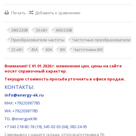
Печать
Добавить к сравнению
380/220В
30 кВт
400/230В
Преобразователи частоты
Частотные преобразователи
22 кВт
45А
60А
IEK
Частотники IEK
Внимание! С 01.01.2026 г. изменение цен, цены на сайте
носят справочный характер.
Текущую стоимость просьба уточнять в офисе продаж.
КОНТАКТЫ:
info@energy-ek.ru
MAX:
+79220387785
WA: +79220387785
TG: @energyek96
+7 343 218-82-18 (19), 345-02-03 (04), 382-24-95
Самовывоз с нашего
склада
, отгрузка/отправка ТК.