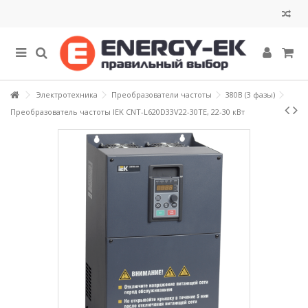
Электротехника
Преобразователи частоты
380В (3 фазы)
Преобразователь частоты IEK CNT-L620D33V22-30TE, 22-30 кВт