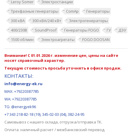
Leroy Somer
Электростанции
Трехфазные генераторы
ComAp
Генераторы
300 кВА
300 кВА/240 кВт
Электрогенераторы
400/230В
SoundProof
Генераторы FOGO
ГУ
ДЭУ
1500 об/мин
Электроагрегаты
FOGO DOOSAN
Внимание! С 01.01.2026 г. изменение цен, цены на сайте
носят справочный характер.
Текущую стоимость просьба уточнять в офисе продаж.
КОНТАКТЫ:
info@energy-ek.ru
MAX:
+79220387785
WA: +79220387785
TG: @energyek96
+7 343 218-82-18 (19), 345-02-03 (04), 382-24-95
Самовывоз с нашего
склада
, отгрузка/отправка ТК.
Оплата: наличный расчет / межбанковский перевод.