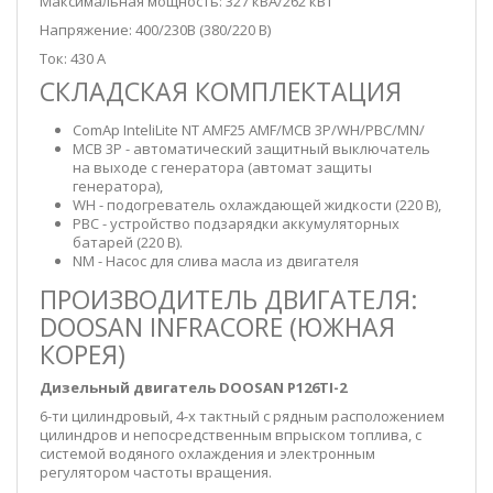
Максимальная мощность: 327 кВА/262 кВт
Напряжение: 400/230В (380/220 В)
Ток: 430 А
СКЛАДСКАЯ КОМПЛЕКТАЦИЯ
ComAp InteliLite NT AMF25 AMF/MCB 3P/WH/PBC/MN/
MCB 3P - автоматический защитный выключатель
на выходе с генератора (автомат защиты
генератора),
WH - подогреватель охлаждающей жидкости (220 В),
PBC - устройство подзарядки аккумуляторных
батарей (220 В).
NM - Насос для слива масла из двигателя
ПРОИЗВОДИТЕЛЬ ДВИГАТЕЛЯ:
DOOSAN INFRACORE (ЮЖНАЯ
КОРЕЯ)
Дизельный двигатель DOOSAN P126TI-2
6-ти цилиндровый, 4-х тактный с рядным расположением
цилиндров и непосредственным впрыском топлива, с
системой водяного охлаждения и электронным
регулятором частоты вращения.