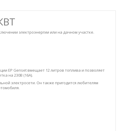
КВТ
ключении электроэнергии или на дачном участке.
нции EP Genset вмещает 12 литров топлива и позволяет
ка на 230В (16А).
альной электросети. Он также пригодится любителям
втомобиля.