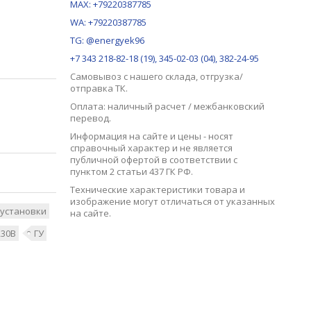
MAX:
+79220387785
WA: +79220387785
TG: @energyek96
+7 343 218-82-18 (19), 345-02-03 (04), 382-24-95
Самовывоз с нашего
склада
, отгрузка/
отправка ТК.
Оплата: наличный расчет / межбанковский
перевод.
Информация на сайте и цены - носят
справочный характер и не является
публичной офертой в соответствии с
пунктом 2 статьи 437 ГК РФ.
Технические характеристики товара и
изображение могут отличаться от указанных
установки
на сайте.
230В
ГУ