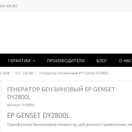
RGY-EK.RU
ГАРАНТИИ
ПРОИЗВОДИТЕЛИ
БЛОГ
О НА
е 220В
0,5 - 2,8 кВт
Генератор бензиновый EP Genset DY2800L
ГЕНЕРАТОР БЕНЗИНОВЫЙ EP GENSET
DY2800L
Артикул:
DY2800L
EP GENSET DY2800L
Однофазный бензиновый генератор для дачного применения, на