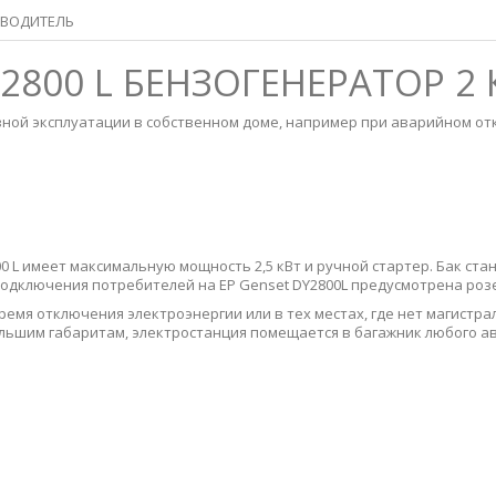
ВОДИТЕЛЬ
2800 L БЕНЗОГЕНЕРАТОР 2 
вной эксплуатации в собственном доме, например при аварийном от
0 L имеет максимальную мощность 2,5 кВт и ручной стартер. Бак ста
 подключения потребителей на EP Genset DY2800L предусмотрена розет
время отключения электроэнергии или в тех местах, где нет магистр
ольшим габаритам, электростанция помещается в багажник любого а